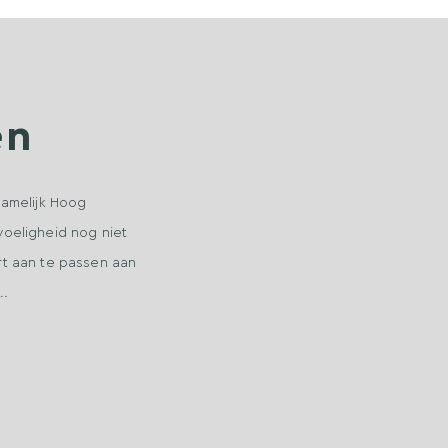
en
amelijk Hoog
voeligheid nog niet
ert aan te passen aan
….