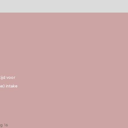
tijd voor
ne) intake
g 16