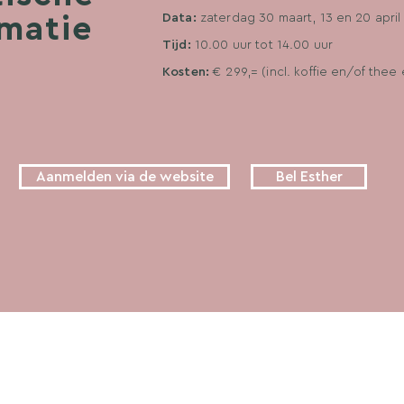
Data:
zaterdag 30 maart, 13 en 20 apri
rmatie
Tijd:
10.00 uur tot 14.00 uur
Kosten:
€ 299,= (incl. koffie en/of thee 
Aanmelden via de website
Bel Esther
y: omarm
Locaties