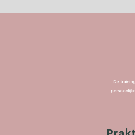
De training
persoonlijk
Prak